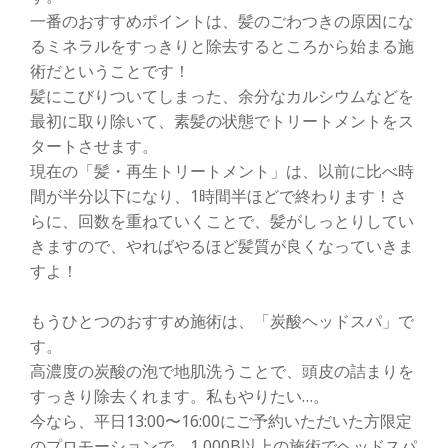
一番のおすすめポイントは、髪のごわつきの原因にな
るミネラルをすっきりと除去するところから始まる施
術だということです！
髪にこびりついてしまった、余分なカルシウムなどを
最初に取り除いて、素髪の状態でトリートメントをス
タートさせます。
現在の「髪・再生トリートメント」は、以前に比べ時
間が半分以下になり、1時間半ほどで終わります！さ
らに、回数を重ねていくことで、髪がしっとりしてい
きますので、やればやるほど髪質が良くなっていきま
すよ！
もうひとつのおすすめ施術は、「炭酸ヘッドスパ」で
す。
高濃度の炭酸の泡で地肌洗うことで、頭皮の詰まりを
すっきり除去くれます。私もやりたい…。
今なら、平日13:00〜16:00にご予約いただいた方限定
のプロモーションで、1,000B以上の施術でヘッドスパ