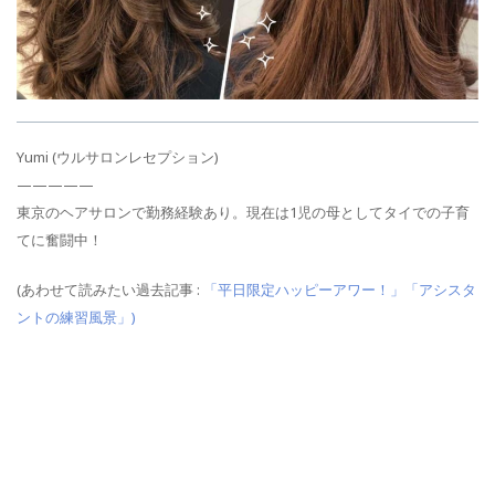
Yumi (ウルサロンレセプション)
—————
東京のヘアサロンで勤務経験あり。現在は1児の母としてタイでの子育
てに奮闘中！
(あわせて読みたい過去記事 :
「平日限定ハッピーアワー！」
「アシスタ
ントの練習風景」
)