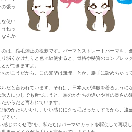
チの張っ
んな使い
、うねっ
、なんか
のは、縮毛矯正の役割です。パーマとストレートパーマを、
たり弱くかけたりと色々駆使すると、骨格や髪質のコンプレッ
ことができますよ。
ちがこうだから、この髪型は無理」とか、勝手に諦めちゃっ
ルだと言われています。それは、日本人が洋服を着るように
欧米人に少しでも近づこうと、頭のかたちの違いや首の長さの
きたからだと言われています。
頭のかたちいいし、いい感じにクセ毛だったりするから、適
。ずるい。
い感じのくせ毛”を、私たちはパーマやカットを駆使して再現