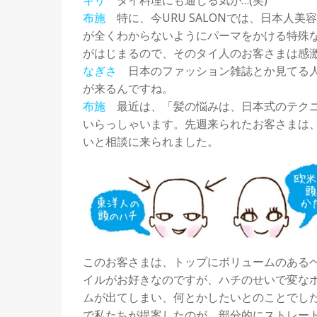
キリ
タイ料理にも通じる気が…(笑)
布施
特に、今URU SALONでは、日本人美
が全くわからないようにパーマをかける特殊
がはじまるので、そのタイ人のお客さまは感
なぎさ
日本のファッション雑誌とか見てる人
が来るんですね。
布施
最近は、「髪の悩みは、日本式のテクニ
いらっしゃいます。先週来られたお客さまは
いと相談に来られました。
このお客さまは、トップにボリュームのある
イルがお好きなのですが、ハチのせいで変な
ムが出てしまい、何とかしたいとのことでし
で私たちが提案したのが、部分的にストレー