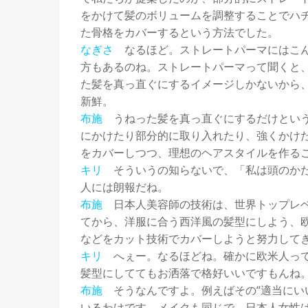
をかけて髪のボリュームを調整することでハ
た骨格をカバーするという方法でした。
なぎさ
なるほど。ストレートパーマにはこ
方もあるのね。ストレートパーマって聞くと
た髪を真っ直ぐにするイメージしかないから
新鮮。
布施
うねった髪を真っ直ぐにするだけという
にかけたり部分的に取り入れたり、強くかけ
をカバーしつつ、理想のヘアスタイルを作る
キリ
そういうの知らないで、「私は頭のかた
人には朗報だね。
布施
日本人美容師の技術は、世界トップレベ
てから、洋服に合う西洋風の髪型にしよう、
などをカット技術でカバーしようと努力して
キリ
へぇー。なるほどね。確かに欧米人って
髪型にしててもお洒落で格好いいですもんね
布施
そうなんですよ。例えばその“適当にい