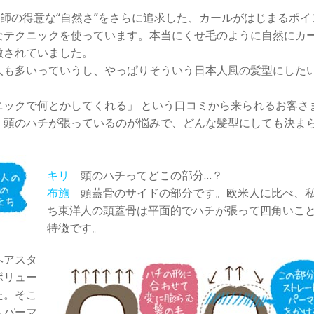
容師の得意な“自然さ”をさらに追求した、カールがはじまるポイ
なテクニックを使っています。本当にくせ毛のように自然にカ
激されていました。
も多いっていうし、やっぱりそういう日本人風の髪型にした
ックで何とかしてくれる」 という口コミから来られるお客さ
、頭のハチが張っているのが悩みで、どんな髪型にしても決ま
キリ
頭のハチってどこの部分…？
布施
頭蓋骨のサイドの部分です。欧米人に比べ、
ち東洋人の頭蓋骨は平面的でハチが張って四角いこ
特徴です。
ヘアスタ
ボリュー
た。そこ
トパーマ