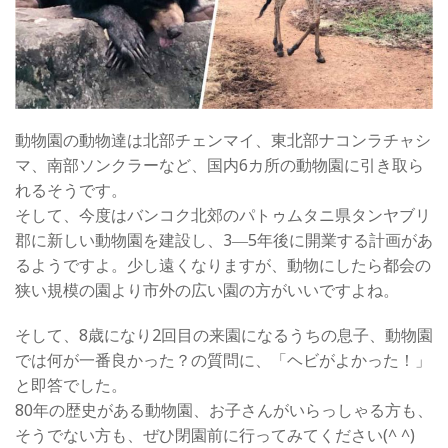
動物園の動物達は北部チェンマイ、東北部ナコンラチャシ
マ、南部ソンクラーなど、国内6カ所の動物園に引き取ら
れるそうです。
そして、今度はバンコク北郊のパトゥムタニ県タンヤブリ
郡に新しい動物園を建設し、3―5年後に開業する計画があ
るようですよ。少し遠くなりますが、動物にしたら都会の
狭い規模の園より市外の広い園の方がいいですよね。
そして、8歳になり2回目の来園になるうちの息子、動物園
では何が一番良かった？の質問に、「ヘビがよかった！」
と即答でした。
80年の歴史がある動物園、お子さんがいらっしゃる方も、
そうでない方も、ぜひ閉園前に行ってみてください(^ ^)